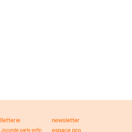
lletterie
newsletter
espace pro
 Joconde parle enfin