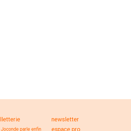
lletterie
newsletter
espace pro
 Joconde parle enfin